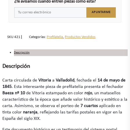
¿Te avisamos cuando entren piezas como esta?
APUNTARME
SKU
421
Categorías:
Prefilatelia
,
Productos Vendidos
Descripción
Descripción
Carta circulada de
Vitoria
a
Valladolid
, fechada el
14 de mayo de
1845
. Esta interesante pieza de prefilatelia presenta el fechador
Baeza nº 10
de Vitoria estampado en color
rojo
, un matasellos
característico de la época que añade valor histórico y estético a la
carta. Asimismo, se observa el porteo de
7 cuartos
aplicado en
tinta color
naranja
, reflejando las tarifas postales en vigor en la
España del siglo XIX.
Este documento histórico es un testimonio del sistema postal