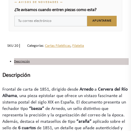
— AVISOS DE NOVEDADES —
¿Te avisamos cuando entren piezas como esta?
APUNTARME
SKU
20
Categorías:
Cartas Filatélicas
,
Filatelia
Descripción
Descripción
Frontal de carta de 1851, dirigido desde
Arnedo
a
Cervera del Río
Alhama
, una pieza epistolar que ofrece un vistazo fascinante al
sistema postal del siglo XIX en España. El documento presenta un
fechador tipo
“baeza”
de Arnedo, un sello distintivo que
representa la precisión y la organización del correo de la época.
Además, destaca el matasellos de tipo
“araña”
aplicado sobre el
sello de
6 cuartos
de 1851, un detalle que añade autenticidad y