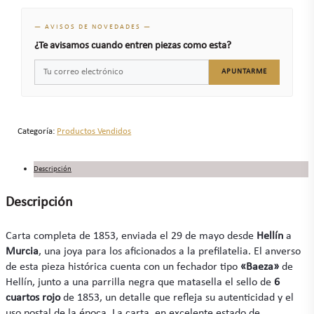
— AVISOS DE NOVEDADES —
¿Te avisamos cuando entren piezas como esta?
APUNTARME
Categoría:
Productos Vendidos
Descripción
Descripción
Carta completa de 1853, enviada el 29 de mayo desde
Hellín
a
Murcia
, una joya para los aficionados a la prefilatelia. El anverso
de esta pieza histórica cuenta con un fechador tipo
«Baeza»
de
Hellín, junto a una parrilla negra que matasella el sello de
6
cuartos rojo
de 1853, un detalle que refleja su autenticidad y el
uso postal de la época. La carta, en excelente estado de