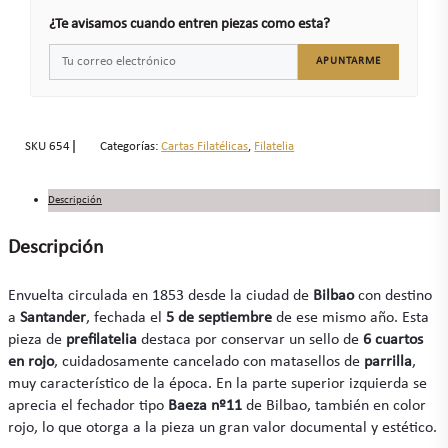
¿Te avisamos cuando entren piezas como esta?
APUNTARME
SKU
654
Categorías:
Cartas Filatélicas
,
Filatelia
Descripción
Descripción
Envuelta circulada en 1853 desde la ciudad de
Bilbao
con destino
a
Santander
, fechada el
5 de septiembre
de ese mismo año. Esta
pieza de
prefilatelia
destaca por conservar un sello de
6 cuartos
en rojo
, cuidadosamente cancelado con matasellos de
parrilla
,
muy característico de la época. En la parte superior izquierda se
aprecia el fechador tipo
Baeza nº11
de Bilbao, también en color
rojo, lo que otorga a la pieza un gran valor documental y estético.