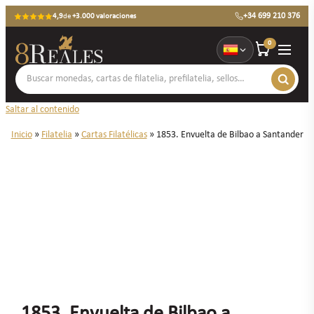
+34 699 210 376
4,9
de
+3.000 valoraciones
0
Saltar al contenido
Inicio
»
Filatelia
»
Cartas Filatélicas
»
1853. Envuelta de Bilbao a Santander
1853. Envuelta de Bilbao a