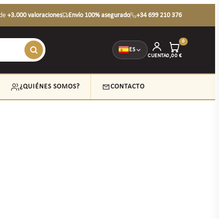
de
+3.000 valoraciones
Envío 100% asegurado
+34 699 210 376
0
ES
CUENTA
0,00
€
¿QUIÉNES SOMOS?
CONTACTO