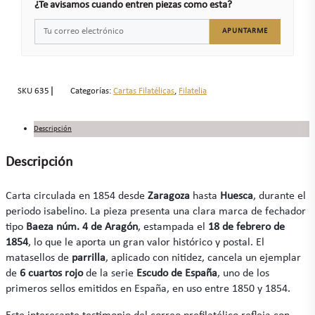
¿Te avisamos cuando entren piezas como esta?
APUNTARME
SKU
635
Categorías:
Cartas Filatélicas
,
Filatelia
Descripción
Descripción
Carta circulada en 1854 desde
Zaragoza
hasta
Huesca
, durante el
periodo isabelino. La pieza presenta una clara marca de fechador
tipo
Baeza núm. 4 de Aragón
, estampada el
18 de febrero de
1854
, lo que le aporta un gran valor histórico y postal. El
matasellos de
parrilla
, aplicado con nitidez, cancela un ejemplar
de
6 cuartos rojo
de la serie
Escudo de España
, uno de los
primeros sellos emitidos en España, en uso entre 1850 y 1854.