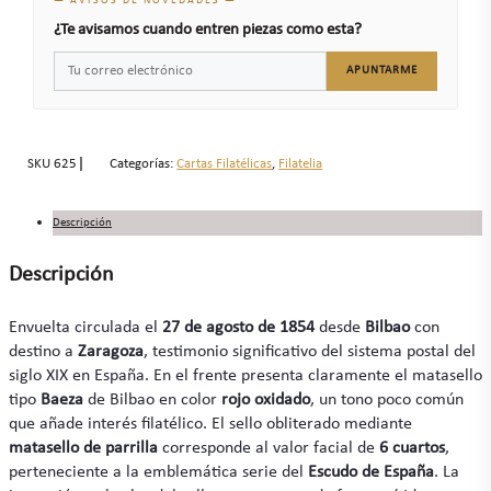
— AVISOS DE NOVEDADES —
¿Te avisamos cuando entren piezas como esta?
APUNTARME
SKU
625
Categorías:
Cartas Filatélicas
,
Filatelia
Descripción
Descripción
Envuelta circulada el
27 de agosto de 1854
desde
Bilbao
con
destino a
Zaragoza
, testimonio significativo del sistema postal del
siglo XIX en España. En el frente presenta claramente el matasello
tipo
Baeza
de Bilbao en color
rojo oxidado
, un tono poco común
que añade interés filatélico. El sello obliterado mediante
matasello de parrilla
corresponde al valor facial de
6 cuartos
,
perteneciente a la emblemática serie del
Escudo de España
. La