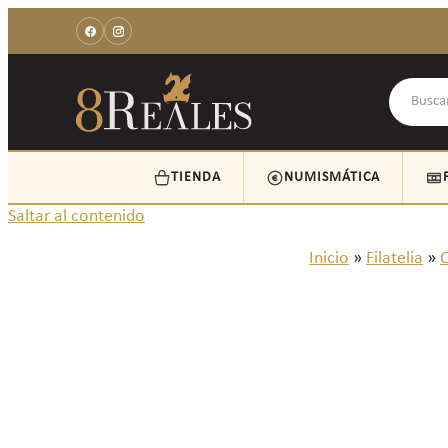
TIENDA
NUMISMÁTICA
Saltar al contenido
Inicio
»
Filatelia
»
C