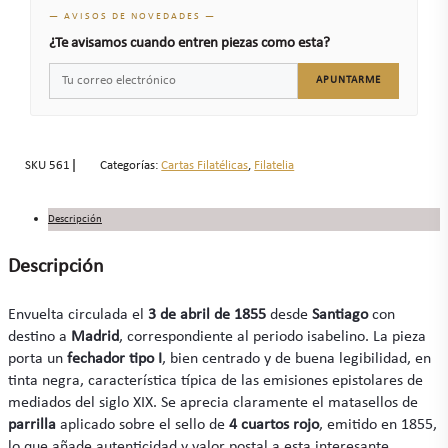
— AVISOS DE NOVEDADES —
¿Te avisamos cuando entren piezas como esta?
APUNTARME
SKU
561
Categorías:
Cartas Filatélicas
,
Filatelia
Descripción
Descripción
Envuelta circulada el
3 de abril de 1855
desde
Santiago
con
destino a
Madrid
, correspondiente al periodo isabelino. La pieza
porta un
fechador tipo I
, bien centrado y de buena legibilidad, en
tinta negra, característica típica de las emisiones epistolares de
mediados del siglo XIX. Se aprecia claramente el matasellos de
parrilla
aplicado sobre el sello de
4 cuartos rojo
, emitido en 1855,
lo que añade autenticidad y valor postal a esta interesante