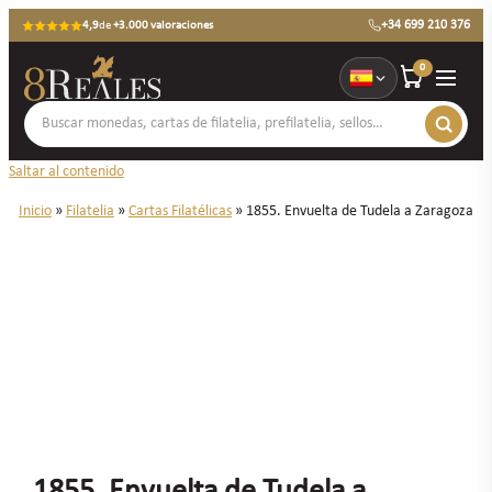
+34 699 210 376
4,9
de
+3.000 valoraciones
0
Saltar al contenido
Inicio
»
Filatelia
»
Cartas Filatélicas
»
1855. Envuelta de Tudela a Zaragoza
1855. Envuelta de Tudela a