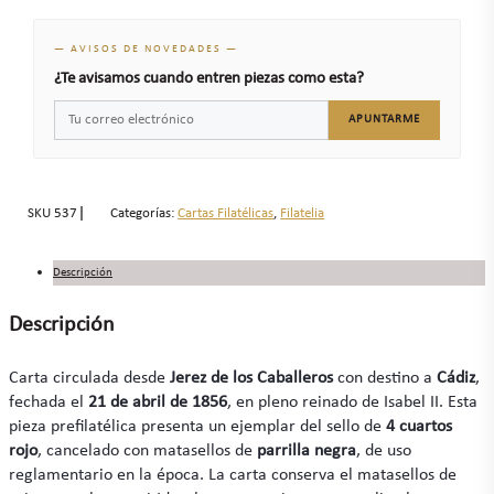
— AVISOS DE NOVEDADES —
¿Te avisamos cuando entren piezas como esta?
APUNTARME
SKU
537
Categorías:
Cartas Filatélicas
,
Filatelia
Descripción
Descripción
Carta circulada desde
Jerez de los Caballeros
con destino a
Cádiz
,
fechada el
21 de abril de 1856
, en pleno reinado de Isabel II. Esta
pieza prefilatélica presenta un ejemplar del sello de
4 cuartos
rojo
, cancelado con matasellos de
parrilla negra
, de uso
reglamentario en la época. La carta conserva el matasellos de