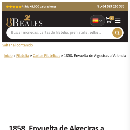
+34 699 210 376
4,9
de
+3.000 valoraciones
0
Saltar al contenido
Inicio
»
Filatelia
»
Cartas Filatélicas
»
1858. Envuelta de Algeciras a Valencia
1858. Envuelta de Algeciras a