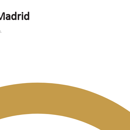
 Madrid
.