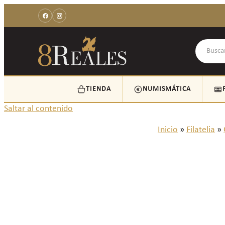
TIENDA
NUMISMÁTICA
Saltar al contenido
Inicio
»
Filatelia
»