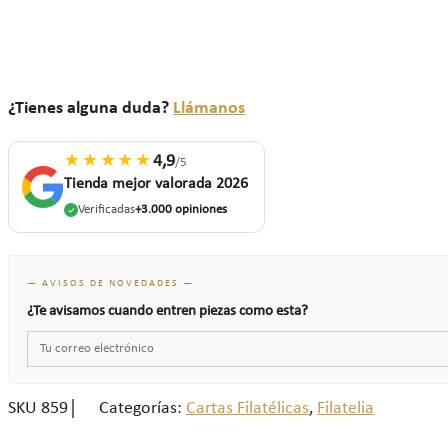
¿Tienes alguna duda?
Llámanos
★★★★★
4,9
/5
Tienda mejor valorada 2026
Verificadas
+3.000 opiniones
— AVISOS DE NOVEDADES —
¿Te avisamos cuando entren piezas como esta?
SKU
859
Categorías:
Cartas Filatélicas
,
Filatelia