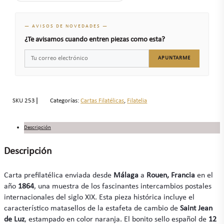
— AVISOS DE NOVEDADES —
¿Te avisamos cuando entren piezas como esta?
APUNTARME
SKU
253
Categorías:
Cartas Filatélicas
,
Filatelia
Descripción
Descripción
Carta prefilatélica enviada desde
Málaga
a
Rouen, Francia
en el
año
1864
, una muestra de los fascinantes intercambios postales
internacionales del siglo XIX. Esta pieza histórica incluye el
característico matasellos de la estafeta de cambio de
Saint Jean
de Luz
, estampado en color naranja. El bonito sello español de
12