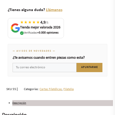
¿Tienes alguna duda?
Llámanos
★★★★★
4,9
/5
Tienda mejor valorada 2026
Verificadas
+3.000 opiniones
— AVISOS DE NOVEDADES —
¿Te avisamos cuando entren piezas como esta?
APUNTARME
SKU
55
Categorías:
Cartas Filatélicas
,
Filatelia
Descripción