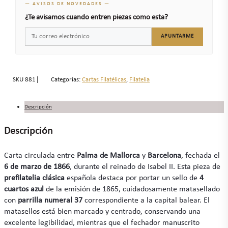
— AVISOS DE NOVEDADES —
¿Te avisamos cuando entren piezas como esta?
APUNTARME
SKU
881
Categorías:
Cartas Filatélicas
,
Filatelia
Descripción
Descripción
Carta circulada entre
Palma de Mallorca
y
Barcelona
, fechada el
6 de marzo de 1866
, durante el reinado de Isabel II. Esta pieza de
prefilatelia clásica
española destaca por portar un sello de
4
cuartos azul
de la emisión de 1865, cuidadosamente matasellado
con
parrilla numeral 37
correspondiente a la capital balear. El
matasellos está bien marcado y centrado, conservando una
excelente legibilidad, mientras que el fechador manuscrito