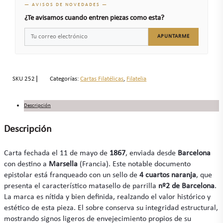
— AVISOS DE NOVEDADES —
¿Te avisamos cuando entren piezas como esta?
APUNTARME
SKU
252
Categorías:
Cartas Filatélicas
,
Filatelia
Descripción
Descripción
Carta fechada el 11 de mayo de
1867
, enviada desde
Barcelona
con destino a
Marsella
(Francia). Este notable documento
epistolar está franqueado con un sello de
4 cuartos naranja
, que
presenta el característico matasello de parrilla
nº2 de Barcelona
.
La marca es nítida y bien definida, realzando el valor histórico y
estético de esta pieza. El sobre conserva su integridad estructural,
mostrando signos ligeros de envejecimiento propios de su