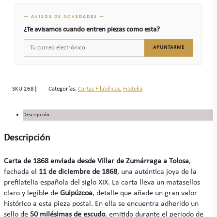
— AVISOS DE NOVEDADES —
¿Te avisamos cuando entren piezas como esta?
APUNTARME
SKU
268
Categorías:
Cartas Filatélicas
,
Filatelia
Descripción
Descripción
Carta de 1868 enviada desde Villar de Zumárraga a Tolosa
,
fechada el
11 de diciembre de 1868
, una auténtica joya de la
prefilatelia española del siglo XIX. La carta lleva un matasellos
claro y legible de
Guipúzcoa
, detalle que añade un gran valor
histórico a esta pieza postal. En ella se encuentra adherido un
sello de
50 milésimas de escudo
, emitido durante el periodo de