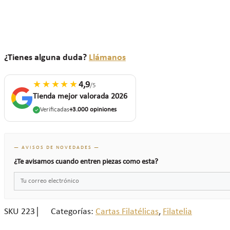
¿Tienes alguna duda?
Llámanos
★★★★★
4,9
/5
Tienda mejor valorada 2026
Verificadas
+3.000 opiniones
— AVISOS DE NOVEDADES —
¿Te avisamos cuando entren piezas como esta?
SKU
223
Categorías:
Cartas Filatélicas
,
Filatelia