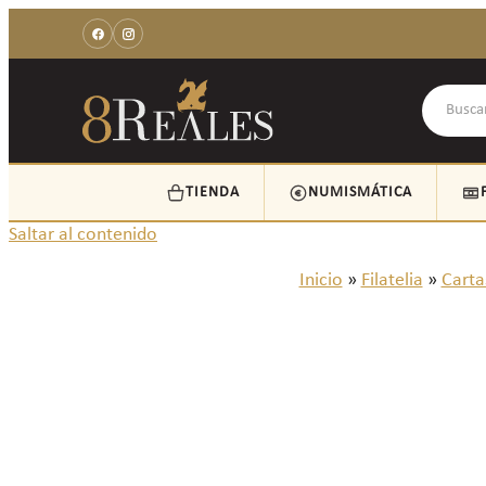
TIENDA
NUMISMÁTICA
Saltar al contenido
Inicio
»
Filatelia
»
Cartas