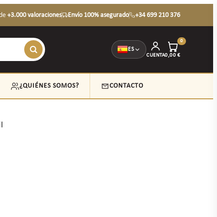
de
+3.000 valoraciones
Envío 100% asegurado
+34 699 210 376
0
ES
CUENTA
0,00
€
¿QUIÉNES SOMOS?
CONTACTO
l