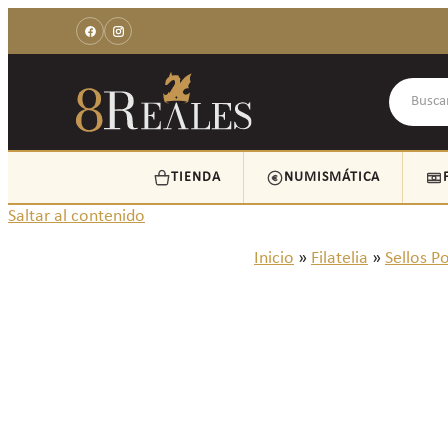
TIENDA
NUMISMÁTICA
Saltar al contenido
Inicio
»
Filatelia
»
Sellos P