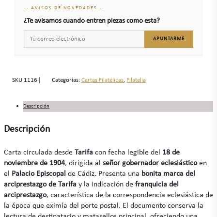
— AVISOS DE NOVEDADES —
¿Te avisamos cuando entren piezas como esta?
APUNTARME
SKU
1116
Categorías:
Cartas Filatélicas
,
Filatelia
Descripción
Descripción
Carta circulada desde
Tarifa
con fecha legible del
18 de
noviembre de 1904
, dirigida al
señor gobernador eclesiástico
en
el
Palacio Episcopal
de Cádiz. Presenta una
bonita marca del
arciprestazgo de Tarifa
y la indicación de
franquicia del
arciprestazgo
, característica de la correspondencia eclesiástica de
la época que eximía del porte postal. El documento conserva la
lectura de destinatario y matasellos principal, ofreciendo una