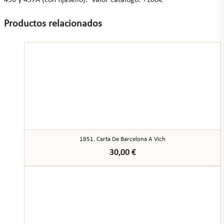
496 y 497A (con fijasello). Valor catálogo: +100€
Productos relacionados
1851. Carta De Barcelona A Vich
30,00
€