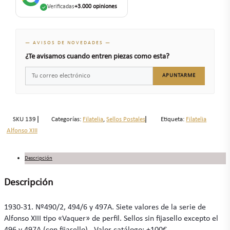
Verificadas
+3.000 opiniones
— AVISOS DE NOVEDADES —
¿Te avisamos cuando entren piezas como esta?
APUNTARME
SKU
139
Categorías:
Filatelia
,
Sellos Postales
Etiqueta:
Filatelia
Alfonso XIII
Descripción
Descripción
1930-31. Nº490/2, 494/6 y 497A. Siete valores de la serie de
Alfonso XIII tipo «Vaquer» de perfil. Sellos sin fijasello excepto el