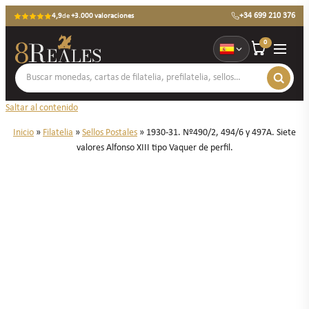
+34 699 210 376
4,9
de
+3.000 valoraciones
0
Saltar al contenido
Inicio
»
Filatelia
»
Sellos Postales
»
1930-31. Nº490/2, 494/6 y 497A. Siete
valores Alfonso XIII tipo Vaquer de perfil.