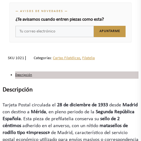
— AVISOS DE NOVEDADES —
¿Te avisamos cuando entren piezas como esta?
APUNTARME
SKU
1021
Categorías:
Cartas Filatélicas
,
Filatelia
Descripción
Descripción
Tarjeta Postal circulada el
28 de diciembre de 1933
desde
Madrid
con destino a
Mérida
, en pleno periodo de la
Segunda República
Española
. Esta pieza de prefilatelia conserva su
sello de 2
céntimos
adherido en el anverso, con un nítido
matasellos de
rodillo tipo «Impresos»
de Madrid, característico del servicio
postal económico utilizado para envíos masivos o correspondencia