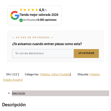
★★★★★
4,9
/5
Tienda mejor valorada 2026
Verificadas
+3.000 opiniones
— AVISOS DE NOVEDADES —
¿Te avisamos cuando entren piezas como esta?
APUNTARME
SKU
122
Categorías:
Filatelia
,
Sellos Postales
Etiqueta:
Filatelia
Estado Español
Descripción
Descripción