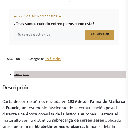
— AVISOS DE NOVEDADES —
¿Te avisamos cuando entren piezas como esta?
APUNTARME
SKU
188
Categoría:
Prefilatelia
Descripción
Descripción
Carta de correo aéreo, enviada en
1939
desde
Palma de Mallorca
a
Francia
, un testimonio fascinante de la comunicación postal
durante una época convulsa de la historia europea. Destaca el
matasello con la distintiva
sobrecarga de correo aéreo
aplicada
sobre un sello de
50 céntimos negro pizarra
, lo que refleja la