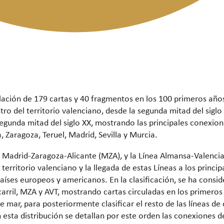
ación de 179 cartas y 40 fragmentos en los 100 primeros años 
tro del territorio valenciano, desde la segunda mitad del sigl
 segunda mitad del siglo XX, mostrando las principales conexio
Zaragoza, Teruel, Madrid, Sevilla y Murcia.
ea Madrid-Zaragoza-Alicante (MZA), y la Línea Almansa-Valenci
 territorio valenciano y la llegada de estas Líneas a los princ
ses europeos y americanos. En la clasificación, se ha consid
carril, MZA y AVT, mostrando cartas circuladas en los primero
 de mar, para posteriormente clasificar el resto de las líneas 
 en esta distribución se detallan por este orden las conexiones 