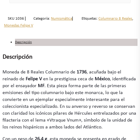
SKU
1036
Categoría:
Numismática
Etiquetas:
Columnario 8 Reales
,
Monedas Felipe V
Descripción
Descripción
Moneda de 8 Reales Columnario de
1736
, acuñada bajo el
reinado de
Felipe V
en la prestigiosa ceca de
México
, identificada
por el ensayador
MF
. Esta pieza forma parte de las primeras
emisiones del tipo columnario bajo este monarca, lo que la
convierte en un ejemplar especialmente interesante para el
coleccionista especializado. En su anverso y reverso se conservan
con claridad los icónicos pilares de Hércules entrelazados por una
filacteria con el lema «Vtraque Vnum», símbolo de la unidad de
los reinos hispánicos a ambos lados del Atlántico.
Con un peso de
26,4 g
, esta moneda se presenta en grado de