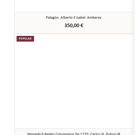
Patagón. Alberto E Isabel. Amberes.
350,00
€
POPULAR
Moneda 8 Reales Columnario De 1770. Carlos III. Potosí-JR