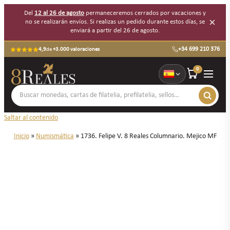
Del
12 al 26 de agosto
permaneceremos cerrados por vacaciones y
×
no se realizarán envíos. Si realizas un pedido durante estos días, se
enviará a partir del 26 de agosto.
+34 699 210 376
4,9
de
+3.000 valoraciones
0
Saltar al contenido
Inicio
»
Numismática
»
1736. Felipe V. 8 Reales Columnario. Mejico MF