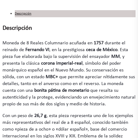
Descripción
Descripción
Moneda de 8 Reales Columnario acuñada en
1757
durante el
reinado de
Fernando VI
, en la prestigiosa
ceca de México
. Esta
pieza fue elaborada bajo la supervisión del ensayador
MM
, y
presenta la clásica
corona imperial-real
, símbolo del poder
monárquico español en el Nuevo Mundo. Su conservación es
sólida, con un estado
MBC+
que permite apreciar nítidamente sus
detalles, tanto en el anverso como en el reverso. La moneda
cuenta con una
bonita pátina de monetario
que resalta su
autenticidad y la protege, evidenciando un envejecimiento natural
propio de sus más de dos siglos y medio de historia.
Con un peso de
26,7 g
, esta pieza representa uno de los ejemplos
más representativos del real de a 8 español, conocido también
como «pieza de a ocho» o «dólar español», base del comercio
internacional en los siglos XVIII y XIX. Emblema de la solidez