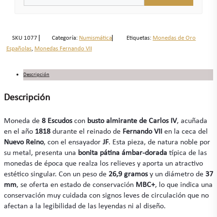
SKU
1077
Categoría:
Numismática
Etiquetas:
Monedas de Oro
Españolas
,
Monedas Fernando VII
Descripción
Descripción
Moneda de
8 Escudos
con
busto almirante de Carlos IV
, acuñada
en el año
1818
durante el reinado de
Fernando VII
en la ceca del
Nuevo Reino
, con el ensayador
JF
. Esta pieza, de natura noble por
su metal, presenta una
bonita pátina ámbar-dorada
típica de las
monedas de época que realza los relieves y aporta un atractivo
estético singular. Con un peso de
26,9 gramos
y un diámetro de
37
mm
, se oferta en estado de conservación
MBC+
, lo que indica una
conservación muy cuidada con signos leves de circulación que no
afectan a la legibilidad de las leyendas ni al diseño.