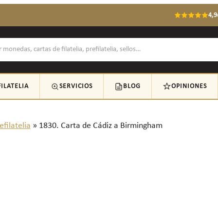
4,9
FILATELIA
SERVICIOS
BLOG
OPINIONES
efilatelia
»
1830. Carta de Cádiz a Birmingham