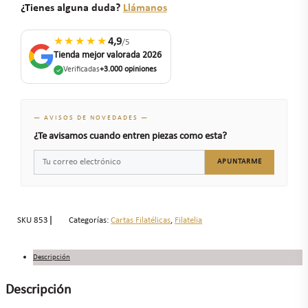
¿Tienes alguna duda?
Llámanos
★★★★★
4,9
/5
Tienda mejor valorada 2026
Verificadas
+3.000 opiniones
— AVISOS DE NOVEDADES —
¿Te avisamos cuando entren piezas como esta?
APUNTARME
SKU
853
Categorías:
Cartas Filatélicas
,
Filatelia
Descripción
Descripción