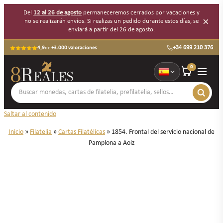
Del
12 al 26 de agosto
permaneceremos cerrados por vacaciones y
×
no se realizarán envíos. Si realizas un pedido durante estos días, se
enviará a partir del 26 de agosto.
+34 699 210 376
4,9
de
+3.000 valoraciones
0
Saltar al contenido
Inicio
»
Filatelia
»
Cartas Filatélicas
»
1854. Frontal del servicio nacional de
Pamplona a Aoiz