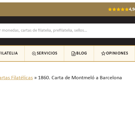
4,9
FILATELIA
SERVICIOS
BLOG
OPINIONES
rtas Filatélicas
»
1860. Carta de Montmeló a Barcelona