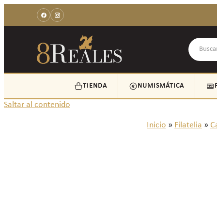
TIENDA
NUMISMÁTICA
Saltar al contenido
Inicio
»
Filatelia
»
Ca