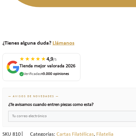
¿Tienes alguna duda?
Llámanos
★★★★★
4,9
/5
Tienda mejor valorada 2026
Verificadas
+3.000 opiniones
— AVISOS DE NOVEDADES —
¿Te avisamos cuando entren piezas como esta?
SKU
810
Categorías:
Cartas Filatélicas
,
Filatelia