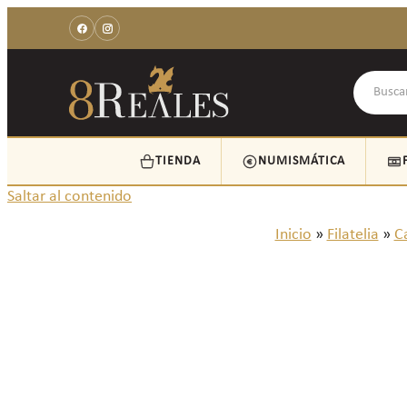
TIENDA
NUMISMÁTICA
Saltar al contenido
Inicio
»
Filatelia
»
Ca