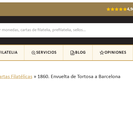
4,9
FILATELIA
SERVICIOS
BLOG
OPINIONES
rtas Filatélicas
»
1860. Envuelta de Tortosa a Barcelona