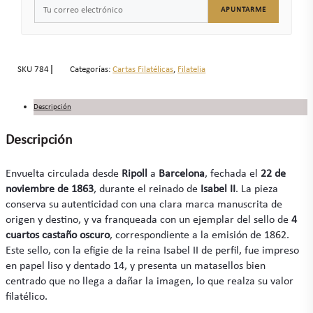
APUNTARME
SKU
784
Categorías:
Cartas Filatélicas
,
Filatelia
Descripción
Descripción
Envuelta circulada desde
Ripoll
a
Barcelona
, fechada el
22 de
noviembre de 1863
, durante el reinado de
Isabel II
. La pieza
conserva su autenticidad con una clara marca manuscrita de
origen y destino, y va franqueada con un ejemplar del sello de
4
cuartos castaño oscuro
, correspondiente a la emisión de 1862.
Este sello, con la efigie de la reina Isabel II de perfil, fue impreso
en papel liso y dentado 14, y presenta un matasellos bien
centrado que no llega a dañar la imagen, lo que realza su valor
filatélico.