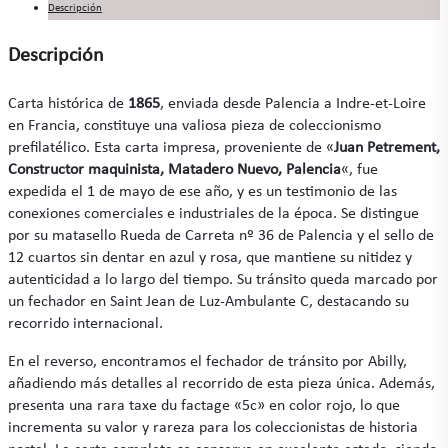
Descripción
Descripción
Carta histórica de
1865
, enviada desde Palencia a Indre-et-Loire
en Francia, constituye una valiosa pieza de coleccionismo
prefilatélico. Esta carta impresa, proveniente de «
Juan Petrement,
Constructor maquinista, Matadero Nuevo, Palencia
«, fue
expedida el 1 de mayo de ese año, y es un testimonio de las
conexiones comerciales e industriales de la época. Se distingue
por su matasello Rueda de Carreta nº 36 de Palencia y el sello de
12 cuartos sin dentar en azul y rosa, que mantiene su nitidez y
autenticidad a lo largo del tiempo. Su tránsito queda marcado por
un fechador en Saint Jean de Luz-Ambulante C, destacando su
recorrido internacional.
En el reverso, encontramos el fechador de tránsito por Abilly,
añadiendo más detalles al recorrido de esta pieza única. Además,
presenta una rara taxe du factage «5c» en color rojo, lo que
incrementa su valor y rareza para los coleccionistas de historia