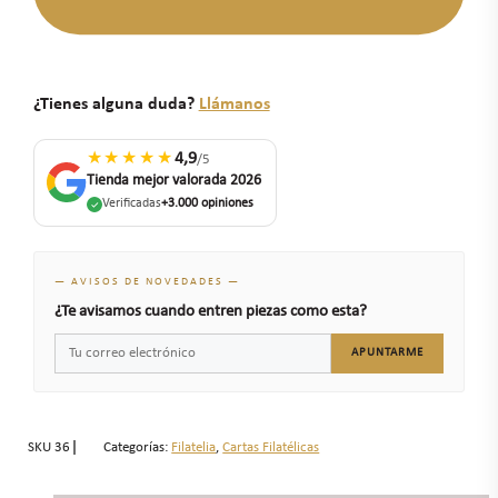
¿Tienes alguna duda?
Llámanos
★★★★★
4,9
/5
Tienda mejor valorada 2026
Verificadas
+3.000 opiniones
— AVISOS DE NOVEDADES —
¿Te avisamos cuando entren piezas como esta?
APUNTARME
SKU
36
Categorías:
Filatelia
,
Cartas Filatélicas