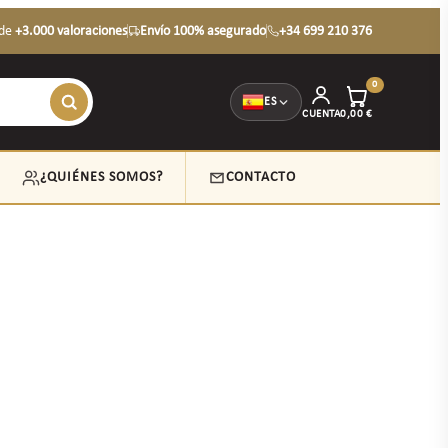
de
+3.000 valoraciones
Envío 100% asegurado
+34 699 210 376
0
ES
CUENTA
0,00
€
¿QUIÉNES SOMOS?
CONTACTO