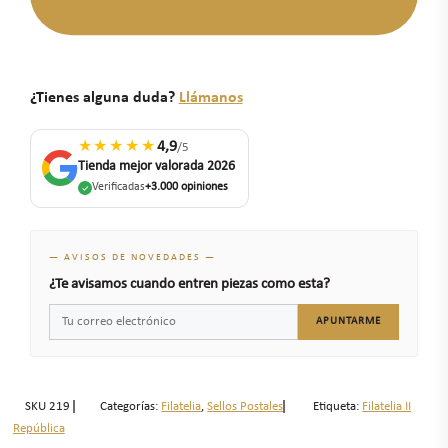
¿Tienes alguna duda?
Llámanos
★★★★★
4,9
/5
Tienda mejor valorada 2026
Verificadas
+3.000 opiniones
— AVISOS DE NOVEDADES —
¿Te avisamos cuando entren piezas como esta?
APUNTARME
SKU
219
Categorías:
Filatelia
,
Sellos Postales
Etiqueta:
Filatelia II
República