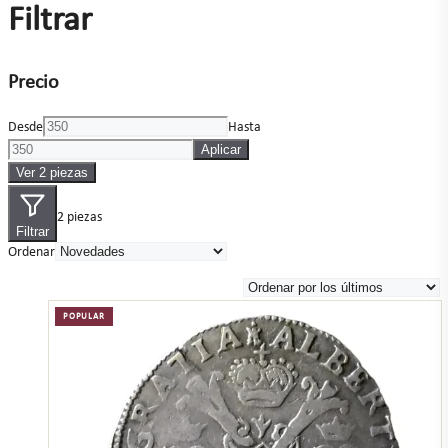
Filtrar
Precio
Desde
Hasta
Aplicar
Ver 2 piezas
2 piezas
Filtrar
Ordenar
POPULAR